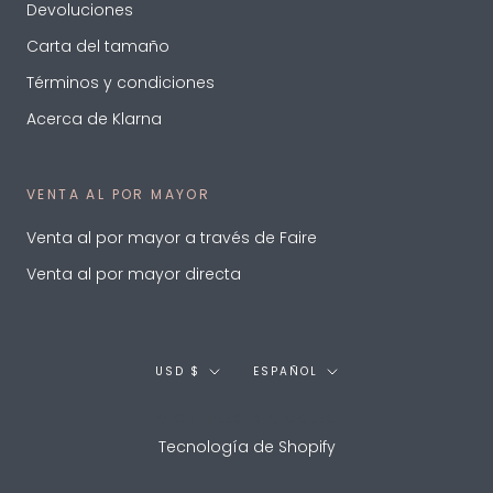
Devoluciones
Carta del tamaño
Términos y condiciones
Acerca de Klarna
VENTA AL POR MAYOR
Venta al por mayor a través de Faire
Venta al por mayor directa
Divisa
Idioma
USD $
ESPAÑOL
© CUDDLES N GIGGLES
Tecnología de Shopify